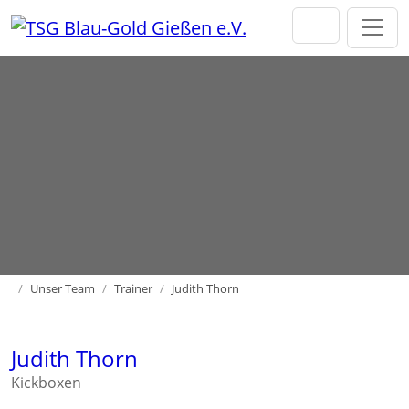
Direkt zur Hauptnavigation springen
Direkt zum Inhalt springen
Home
Unser Team
Trainer
Judith Thorn
Judith Thorn
Kickboxen