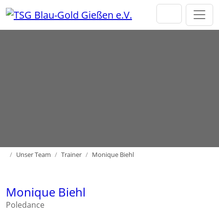
Direkt zur Hauptnavigation springen
Direkt zum Inhalt springen
Home
Unser Team
Trainer
Monique Biehl
Monique Biehl
Poledance