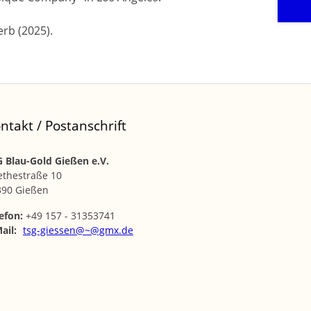
rb (2025).
ntakt / Postanschrift
 Blau-Gold Gießen e.V.
ethestraße 10
390 Gießen
efon:
+49 157 - 31353741
ail:
tsg-giessen@~@gmx.de