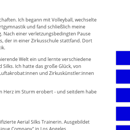
aften. Ich begann mit Volleyball, wechselte
tgymnastik und fand schließlich meine
ng. Nach einer verletzungsbedingten Pause
 der in einer Zirkusschule stattfand. Dort
ik.
nierende Welt ein und lernte verschiedene
Silks. Ich hatte das große Glück, von
Luftakrobat:innen und Zirkuskünstler:innen
ein Herz im Sturm erobert - und seitdem habe
ifizierte Aerial Silks Trainerin. Ausgebildet
ysique Company" in Los Angeles.