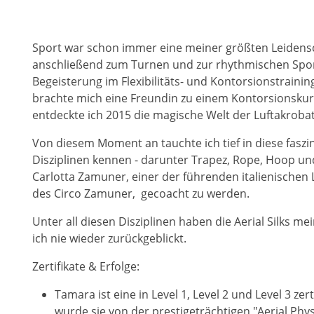
Sport war schon immer eine meiner größten Leidensch
anschließend zum Turnen und zur rhythmischen Spor
Begeisterung im Flexibilitäts- und Kontorsionstraini
brachte mich eine Freundin zu einem Kontorsionskurs,
entdeckte ich 2015 die magische Welt der Luftakrobat
Von diesem Moment an tauchte ich tief in diese faszi
Disziplinen kennen - darunter Trapez, Rope, Hoop und 
Carlotta Zamuner, einer der führenden italienischen 
des Circo Zamuner, gecoacht zu werden.
Unter all diesen Disziplinen haben die Aerial Silks m
ich nie wieder zurückgeblickt.
Zertifikate & Erfolge:
Tamara ist eine in Level 1, Level 2 und Level 3 zert
wurde sie von der prestigeträchtigen "Aerial Ph