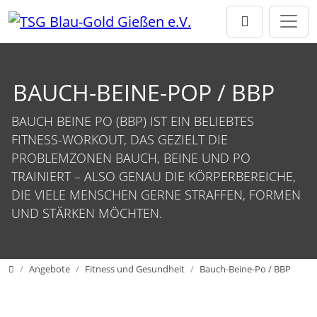
Direkt zur Hauptnavigation springen
Direkt zum Inhalt springen
BAUCH-BEINE-POP / BBP
BAUCH BEINE PO (BBP) IST EIN BELIEBTES
FITNESS-WORKOUT, DAS GEZIELT DIE
PROBLEMZONEN BAUCH, BEINE UND PO
TRAINIERT – ALSO GENAU DIE KÖRPERBEREICHE,
DIE VIELE MENSCHEN GERNE STRAFFEN, FORMEN
UND STÄRKEN MÖCHTEN.
Home
Angebote
Fitness und Gesundheit
Bauch-Beine-Po / BBP