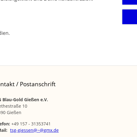
ien.
ntakt / Postanschrift
 Blau-Gold Gießen e.V.
ethestraße 10
390 Gießen
efon:
+49 157 - 31353741
ail:
tsg-giessen@~@gmx.de