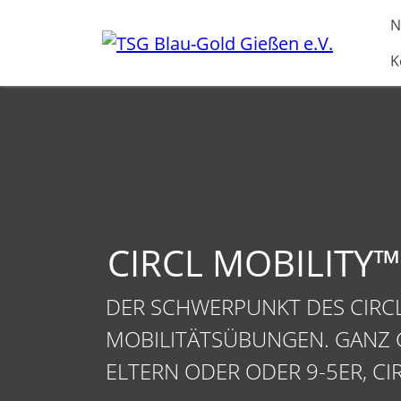
Direkt zur Hauptnavigation springen
Direkt zum Inhalt springen
N
K
CIRCL MOBILITY
DER SCHWERPUNKT DES CIRCL
MOBILITÄTSÜBUNGEN. GANZ GL
ELTERN ODER ODER 9-5ER, CI