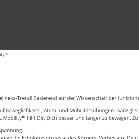
ity™
llness-Trend! Basierend auf der Wissenschaft der funktion
uf Beweglichkeits-, Atem- und Mobilitätsübungen. Ganz gleic
CL Mobility™ hilft Dir, Dich besser und länger zu bewegen. Z
Spannung.
nige die Erholungsprozesse des Körpers. Verbessere Dein 