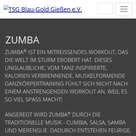
Direkt zur Hauptnavigation springen
Direkt zum Inhalt springen
ZUMBA
®
ZUMBA
IST EIN MITREISSENDES WORKOUT, DAS D
IE WELT IM STURM EROBERT HAT. DIESES U
NGLAUBLICHE, VOM TANZ INSPIRIERTE, K
ALORIEN VERBRENNENDE, MUSKELFORMENDE G
ANZKÖRPERTRAINING FÜHLT SICH NICHT NACH E
INEM ANSTRENGENDEN WORKOUT AN, WEIL ES S
O VIEL SPASS MACHT!
®
ANGEREGT WIRD ZUMBA
DURCH DIE
TRADITIONELLE MUSIK - CUMBIA, SALSA, SAMBA
UND MERENGUE. DADURCH ENTSTEHEN FEURIGE,