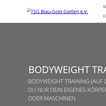
Direkt zur Hauptnavigation springen
Direkt zum Inhalt springen
N
K
BODYWEIGHT TR
BODYWEIGHT TRAINING (AUF D
DU NUR DEIN EIGENES KÖRPE
ODER MASCHINEN.