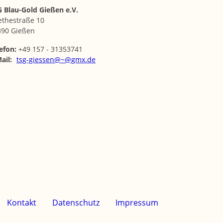
 Blau-Gold Gießen e.V.
ethestraße 10
390 Gießen
efon:
+49 157 - 31353741
ail:
tsg-giessen@~@gmx.de
Kontakt
Datenschutz
Impressum